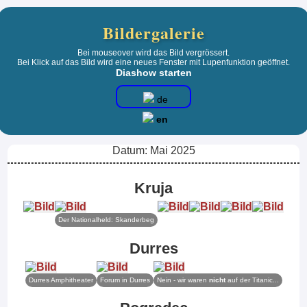
Bildergalerie
Bei mouseover wird das Bild vergrössert.
Bei Klick auf das Bild wird eine neues Fenster mit Lupenfunktion geöffnet.
Diashow starten
de
en
Datum: Mai 2025
Kruja
Der Nationalheld: Skanderbeg
Durres
Durres Amphitheater
Forum in Durres
Nein - wir waren
nicht
auf der Titanic...