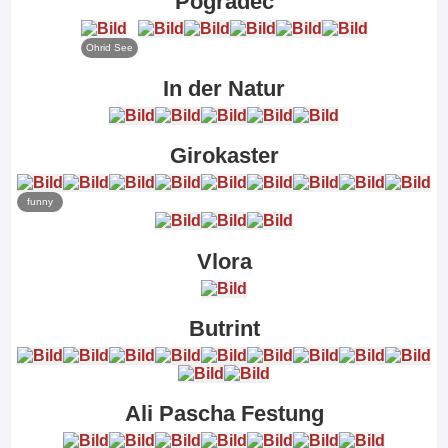
Pogradec
Ohrid See
In der Natur
Girokaster
funny
Vlora
Butrint
Ali Pascha Festung