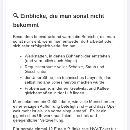
🔍 Einblicke, die man sonst nicht
bekommt
Besonders beeindruckend waren die Bereiche, die man
sonst nur sieht, wenn man entweder dort arbeitet oder
sich sehr erfolgreich verlaufen hat:
Werkstätten, in denen Bühnenbilder entstehen
(und vermutlich auch Magie)
Requisitenräume voller Schätze, Staub und
Geschichten
die Unterbühne, ein technisches Labyrinth, das
selbst Indiana Jones nervös machen würde
Probenräume, in denen Kreativität und Kaffee
gleichermaßen in der Luft liegen
Man bekommt ein Gefühl dafür, wie viele Menschen an
einer einzigen Aufführung beteiligt sind – und dass Oper
weit mehr ist als
da vorne singt jemand
. Es ist ein
gigantisches Uhrwerk aus Talent, Technik und
gelegentlicher Verzweiflung.
Für gerade einmal 12 Euro p.P. (inklusive HVV-Ticket für