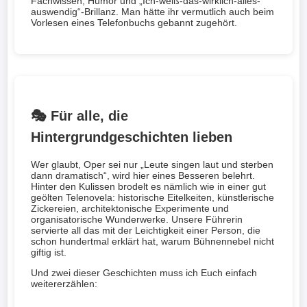
Fachwissen, Humor und
Ich-weiß-das-wirklich-alles-
auswendig
-Brillanz. Man hätte ihr vermutlich auch beim
Vorlesen eines Telefonbuchs gebannt zugehört.
🎭 Für alle, die
Hintergrundgeschichten lieben
Wer glaubt, Oper sei nur
Leute singen laut und sterben
dann dramatisch
, wird hier eines Besseren belehrt.
Hinter den Kulissen brodelt es nämlich wie in einer gut
geölten Telenovela: historische Eitelkeiten, künstlerische
Zickereien, architektonische Experimente und
organisatorische Wunderwerke. Unsere Führerin
servierte all das mit der Leichtigkeit einer Person, die
schon hundertmal erklärt hat, warum Bühnennebel nicht
giftig ist.
Und zwei dieser Geschichten muss ich Euch einfach
weitererzählen: