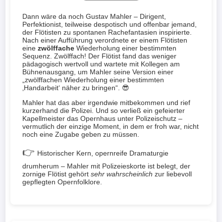
Dann wäre da noch Gustav Mahler – Dirigent,
Perfektionist, teilweise despotisch und offenbar jemand,
der Flötisten zu spontanen Rachefantasien inspirierte.
Nach einer Aufführung verordnete er einem Flötisten
eine
zwölffache
Wiederholung einer bestimmten
Sequenz. Zwölffach! Der Flötist fand das weniger
pädagogisch wertvoll und wartete mit Kollegen am
Bühnenausgang, um Mahler seine Version einer
zwölffachen Wiederholung einer bestimmten
Handarbeit
näher zu bringen
. 😎
Mahler hat das aber irgendwie mitbekommen und rief
kurzerhand die Polizei. Und so verließ ein gefeierter
Kapellmeister das Opernhaus unter Polizeischutz –
vermutlich der einzige Moment, in dem er froh war, nicht
noch eine Zugabe geben zu müssen.
👉
Historischer Kern, opernreife Dramaturgie
drumherum – Mahler mit Polizeieskorte ist belegt, der
zornige Flötist gehört
sehr wahrscheinlich
zur liebevoll
gepflegten Opernfolklore.