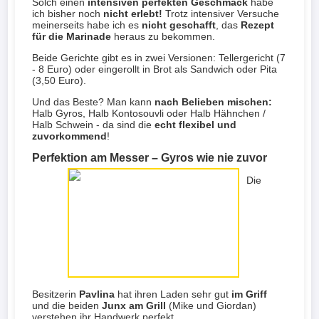
Solch einen
intensiven perfekten Geschmack
habe
ich bisher noch
nicht erlebt!
Trotz intensiver Versuche
meinerseits habe ich es
nicht geschafft
, das
Rezept
für die Marinade
heraus zu bekommen.
Beide Gerichte gibt es in zwei Versionen: Tellergericht (7
- 8 Euro) oder eingerollt in Brot als Sandwich oder Pita
(3,50 Euro).
Und das Beste? Man kann
nach Belieben mischen:
Halb Gyros, Halb Kontosouvli oder Halb Hähnchen /
Halb Schwein - da sind die
echt flexibel und
zuvorkommend
!
Perfektion am Messer – Gyros wie nie zuvor
Die
Besitzerin
Pavlina
hat ihren Laden sehr gut
im Griff
und die beiden
Junx am Grill
(Mike und Giordan)
verstehen ihr Handwerk perfekt.