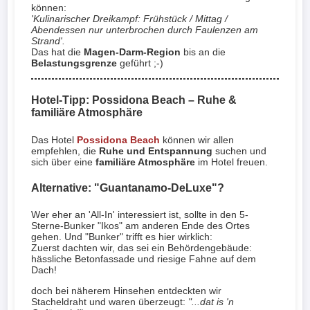
können:
'Kulinarischer Dreikampf: Frühstück / Mittag /
Abendessen nur unterbrochen durch Faulenzen am
Strand'.
Das hat die
Magen-Darm-Region
bis an die
Belastungsgrenze
geführt ;-)
Hotel-Tipp: Possidona Beach – Ruhe &
familiäre Atmosphäre
Das Hotel
Possidona Beach
können wir allen
empfehlen, die
Ruhe und Entspannung
suchen und
sich über eine
familiäre Atmosphäre
im Hotel freuen.
Alternative: "Guantanamo-DeLuxe"?
Wer eher an 'All-In' interessiert ist, sollte in den 5-
Sterne-Bunker "Ikos" am anderen Ende des Ortes
gehen. Und "Bunker" trifft es hier wirklich:
Zuerst dachten wir, das sei ein Behördengebäude:
hässliche Betonfassade und riesige Fahne auf dem
Dach!
doch bei näherem Hinsehen entdeckten wir
Stacheldraht und waren überzeugt:
"...dat is 'n