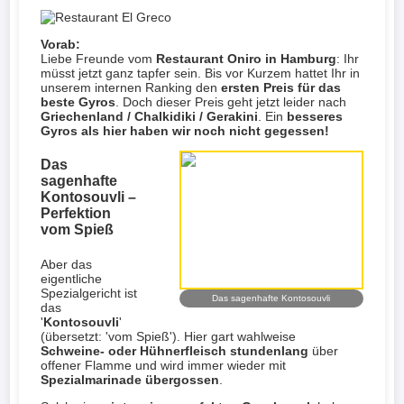
Vorab:
Liebe Freunde vom
Restaurant Oniro in Hamburg
: Ihr
müsst jetzt ganz tapfer sein. Bis vor Kurzem hattet Ihr in
unserem internen Ranking den
ersten Preis für das
beste Gyros
. Doch dieser Preis geht jetzt leider nach
Griechenland / Chalkidiki / Gerakini
. Ein
besseres
Gyros als hier haben wir noch nicht gegessen!
Das
sagenhafte
Kontosouvli –
Perfektion
vom Spieß
Aber das
eigentliche
Spezialgericht ist
Das sagenhafte Kontosouvli
das
'
Kontosouvli
'
(übersetzt: 'vom Spieß'). Hier gart wahlweise
Schweine- oder Hühnerfleisch stundenlang
über
offener Flamme und wird immer wieder mit
Spezialmarinade übergossen
.