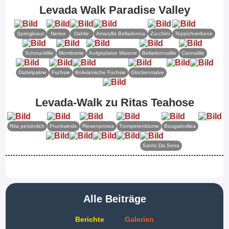
Levada Walk Paradise Valley
Springkraut
Nerine
Dahlie
Amaryllis Belladonna
Zucchini
Teppichverbene
Schmucklilie
Montbretie
Aufgeplatze Marone
Belladonnalilie
Cannalilie
Dattelpalme
Fuchsie
Bolivianische Fuchsie
Glockenmalve
Levada-Walk zu Ritas Teahose
Rita persönlich
Prunkwinde
Riesenprotea
Trompetenblume
Bougainvillea
Santo Da Serra
Alle Beiträge
Berichte
Galerien