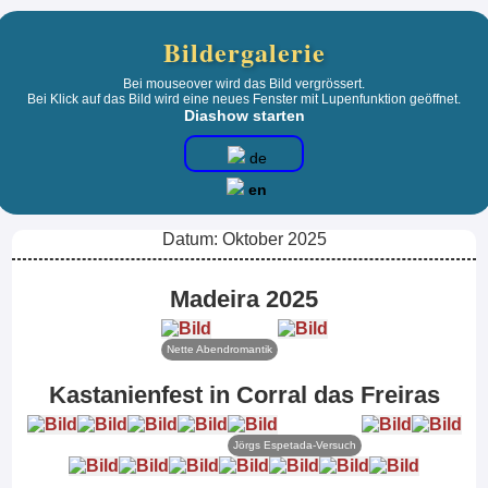
Bildergalerie
Bei mouseover wird das Bild vergrössert.
Bei Klick auf das Bild wird eine neues Fenster mit Lupenfunktion geöffnet.
Diashow starten
de
en
Datum: Oktober 2025
Madeira 2025
Nette Abendromantik
Kastanienfest in Corral das Freiras
Jörgs Espetada-Versuch