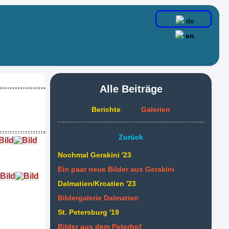
de
en
Alle Beiträge
Berichte
Galerien
Zurück
Nochmal Gerakini '23
Ein paar neue Bilder aus Gerakini
Dalmatien/Kroatien '23
Bildergalerie Dalmatien
St. Petersburg '19
Bilder aus dem Peterhof