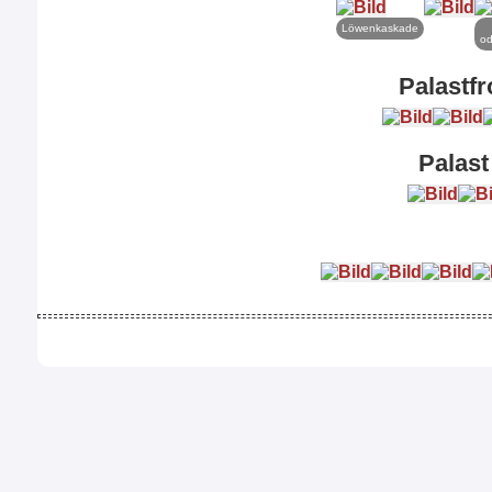
Löwenkaskade
od
Palastfr
Palast