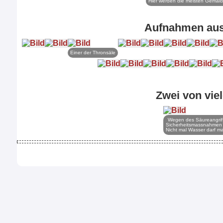
Hier werden die meisten Gemäld
Aufnahmen aus
Einer der Thronsäle
Zwei von vie
Wegen des Säureangriffs
Sicherheitsmassnahmen 
Nicht mal Wasser darf 