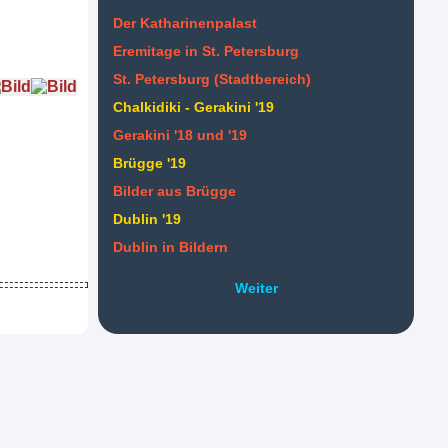
Der Katharinenpalast
Eremitage in St. Petersburg
St. Petersburg (Stadtbereich)
Chalkidiki - Gerakini '19
Gerakini '18 und '19
Brügge '19
Bilder aus Brügge
Dublin '19
Dublin in Bildern
Weiter