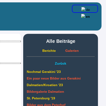
de
en
Alle Beiträge
Berichte
Galerien
Zurück
Nochmal Gerakini '23
Ein paar neue Bilder aus Gerakini
Dalmatien/Kroatien '23
Bildergalerie Dalmatien
St. Petersburg '19
Bilder aus dem Peterhof