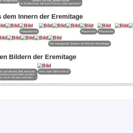
e ausgestellt
Dieses Tor hat James Bond
in Goldeneye mit nem Panzer platt gemacht
 dem Innern der Eremitage
Palastkirche
Pfauenuhr
Pfauenuhr
Der hängende Garten im Hof der Eremitage
len Bildern der Eremitage
 auf dieses Bild sind die
Vinci oder Nicht-Vinci?
extrem verschärft worden.
man noch mit rein nehmen…