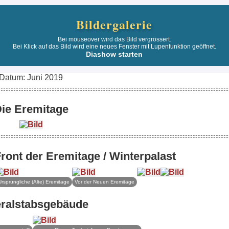
Bildergalerie
Bei mouseover wird das Bild vergrössert.
Bei Klick auf das Bild wird eine neues Fenster mit Lupenfunktion geöffnet.
Diashow starten
Datum: Juni 2019
ie Eremitage
ont der Eremitage / Winterpalast
Ursprüngliche (Alte) Eremitage
Vor der Neuen Eremitage
ralstabsgebäude