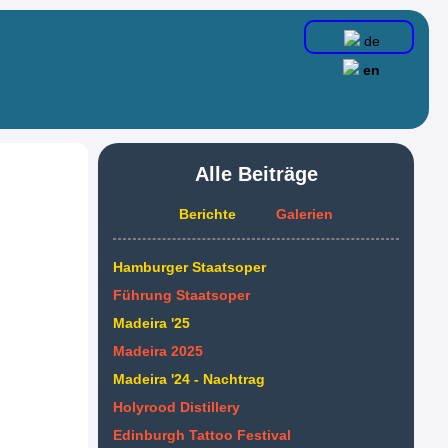
de
en
Alle Beiträge
Berichte
Galerien
Hamburger Staatsoper
Führung Staatsoper
Madeira '25
Madeira 2025
Madeira '24 - Nachtrag
Holyrood Distillery
Edinburgh Tattoo Festival