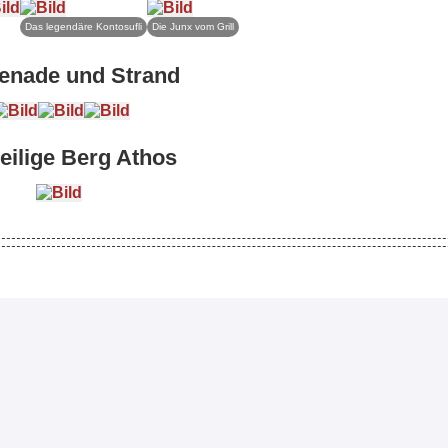
Das legendäre Kontosufli
Die Junx vom Grill
enade und Strand
eilige Berg Athos