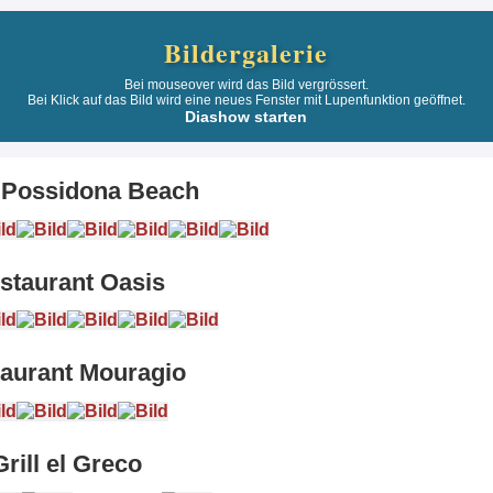
Bildergalerie
Bei mouseover wird das Bild vergrössert.
Bei Klick auf das Bild wird eine neues Fenster mit Lupenfunktion geöffnet.
Diashow starten
 Possidona Beach
staurant Oasis
aurant Mouragio
Grill el Greco