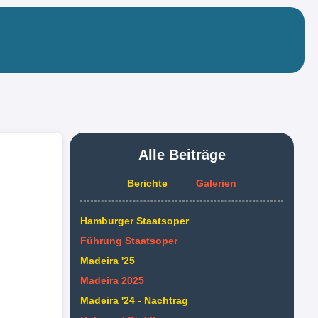
Alle Beiträge
Berichte
Galerien
Hamburger Staatsoper
Führung Staatsoper
Madeira '25
Madeira 2025
Madeira '24 - Nachtrag