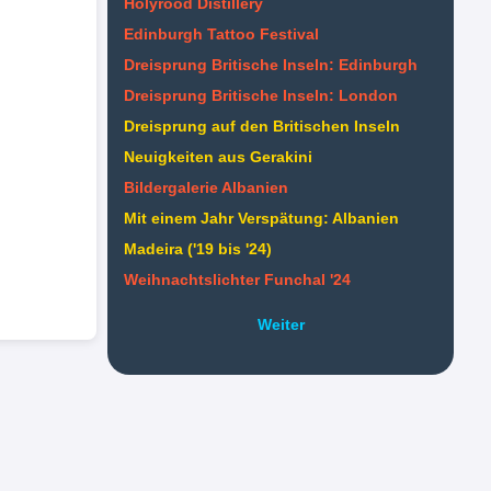
Holyrood Distillery
Edinburgh Tattoo Festival
Dreisprung Britische Inseln: Edinburgh
Dreisprung Britische Inseln: London
Dreisprung auf den Britischen Inseln
Neuigkeiten aus Gerakini
Bildergalerie Albanien
Mit einem Jahr Verspätung: Albanien
Madeira ('19 bis '24)
Weihnachtslichter Funchal '24
Weiter