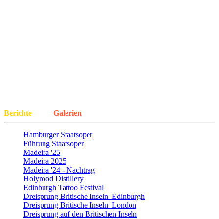
Alle Beiträge
Berichte
Galerien
Hamburger Staatsoper
Führung Staatsoper
Madeira '25
Madeira 2025
Madeira '24 - Nachtrag
Holyrood Distillery
Edinburgh Tattoo Festival
Dreisprung Britische Inseln: Edinburgh
Dreisprung Britische Inseln: London
Dreisprung auf den Britischen Inseln