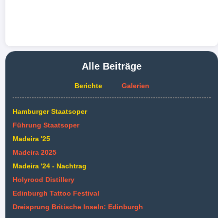
Alle Beiträge
Berichte
Galerien
Hamburger Staatsoper
Führung Staatsoper
Madeira '25
Madeira 2025
Madeira '24 - Nachtrag
Holyrood Distillery
Edinburgh Tattoo Festival
Dreisprung Britische Inseln: Edinburgh