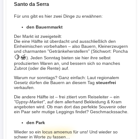
Santo da Serra
Für uns gibt es hier zwei Dinge zu erwähnen:
den Bauernmarkt
Der Markt ist zweigeteilt:
Die eine Hälfte ist überdacht und ausschließlich den
Einheimischen vorbehalten – also Bauern, Kleinerzeugern
und charmanten "Getränkeherstellern" (Stichwort: Poncha
🍋🍯
). Jeden Sonntag bieten sie hier ihre selbst
produzierten Waren an, und bessern sich so manches
Zubrot (oder die Rente) auf.
Warum nur sonntags? Ganz einfach: Laut regionalem
Gesetz dürfen die Bauern an diesem Tag
steuerfrei
verkaufen.
Die andere Hälfte ist – frei zitiert vom Reiseleiter – ein
"Gypsy-Market"
, auf dem allerhand Bekleidung & Kram
angeboten wird. Ob man dort das perfekte Souvenir oder
ein Paar sehr mutige Leggings findet? Geschmackssache.
den Park
Wieder so ein
locus amoenus
für uns! Und wieder so
schwer in Worte zu fassen…