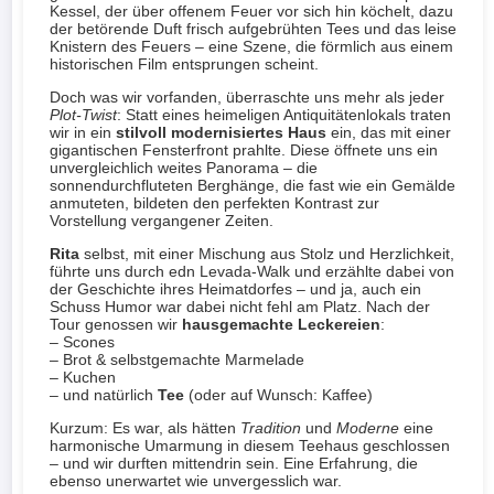
Kessel, der über offenem Feuer vor sich hin köchelt, dazu
der betörende Duft frisch aufgebrühten Tees und das leise
Knistern des Feuers – eine Szene, die förmlich aus einem
historischen Film entsprungen scheint.
Doch was wir vorfanden, überraschte uns mehr als jeder
Plot-Twist
: Statt eines heimeligen Antiquitätenlokals traten
wir in ein
stilvoll modernisiertes Haus
ein, das mit einer
gigantischen Fensterfront prahlte. Diese öffnete uns ein
unvergleichlich weites Panorama – die
sonnendurchfluteten Berghänge, die fast wie ein Gemälde
anmuteten, bildeten den perfekten Kontrast zur
Vorstellung vergangener Zeiten.
Rita
selbst, mit einer Mischung aus Stolz und Herzlichkeit,
führte uns durch edn Levada-Walk und erzählte dabei von
der Geschichte ihres Heimatdorfes – und ja, auch ein
Schuss Humor war dabei nicht fehl am Platz. Nach der
Tour genossen wir
hausgemachte Leckereien
:
– Scones
– Brot & selbstgemachte Marmelade
– Kuchen
– und natürlich
Tee
(oder auf Wunsch: Kaffee)
Kurzum: Es war, als hätten
Tradition
und
Moderne
eine
harmonische Umarmung in diesem Teehaus geschlossen
– und wir durften mittendrin sein. Eine Erfahrung, die
ebenso unerwartet wie unvergesslich war.