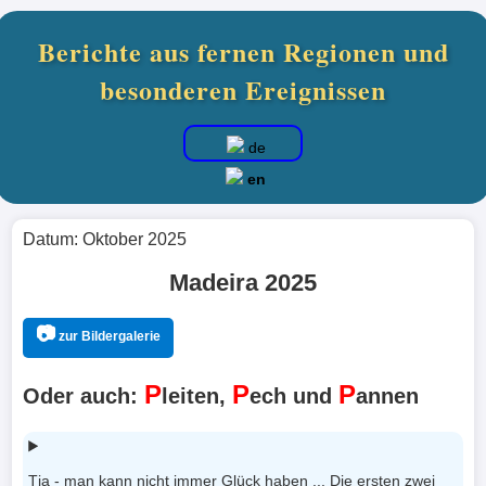
Berichte aus fernen Regionen und
besonderen Ereignissen
de
en
Datum: Oktober 2025
Madeira 2025
📷
zur Bildergalerie
P
P
P
Oder auch:
leiten,
ech und
annen
Tja - man kann nicht immer Glück haben ... Die ersten zwei