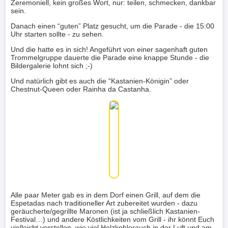
Zeremoniell, kein großes Wort, nur: teilen, schmecken, dankbar
sein.
Danach einen “guten” Platz gesucht, um die Parade - die 15:00
Uhr starten sollte - zu sehen.
Und die hatte es in sich! Angeführt von einer sagenhaft guten
Trommelgruppe dauerte die Parade eine knappe Stunde - die
Bildergalerie lohnt sich ;-)
Und natürlich gibt es auch die “Kastanien-Königin” oder
Chestnut-Queen oder Rainha da Castanha.
Alle paar Meter gab es in dem Dorf einen Grill, auf dem die
Espetadas nach traditioneller Art zubereitet wurden - dazu
geräucherte/gegrillte Maronen (ist ja schließlich Kastanien-
Festival…) und andere Köstlichkeiten vom Grill - ihr könnt Euch
vielleicht vorstellen, wie viel Holzkohlerauch in der Luft und am