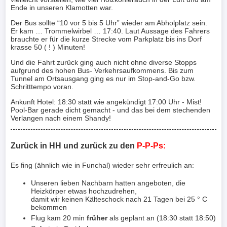
Ende in unseren Klamotten war.
Der Bus sollte “10 vor 5 bis 5 Uhr” wieder am Abholplatz sein.
Er kam … Trommelwirbel … 17:40. Laut Aussage des Fahrers
brauchte er für die kurze Strecke vom Parkplatz bis ins Dorf
krasse 50 ( ! ) Minuten!
Und die Fahrt zurück ging auch nicht ohne diverse Stopps
aufgrund des hohen Bus- Verkehrsaufkommens. Bis zum
Tunnel am Ortsausgang ging es nur im Stop-and-Go bzw.
Schritttempo voran.
Ankunft Hotel: 18:30 statt wie angekündigt 17:00 Uhr - Mist!
Pool-Bar gerade dicht gemacht - und das bei dem stechenden
Verlangen nach einem Shandy!
Zurück in HH und zurück zu den
P-P-Ps:
Es fing (ähnlich wie in Funchal) wieder sehr erfreulich an:
Unseren lieben Nachbarn hatten angeboten, die
Heizkörper etwas hochzudrehen,
damit wir keinen Kälteschock nach 21 Tagen bei 25 ° C
bekommen
Flug kam 20 min
früher
als geplant an (18:30 statt 18:50)