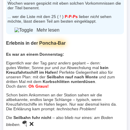
Wochen waren gespickt mit eben solchen Vorkommnissen die
der Titel benennt.
... wer die Liste mit den 25 ( ! )
P-P-Ps
lieber
nicht
sehen
möchte, lässt diesen Teil am besten eingeklappt.
Mehr lesen
Erlebnis in der
Poncha-Bar
Es war an einem Donnerstag:
Eigentlich war der Tag
ganz anders
geplant – denn:
gutes Wetter, Sonne pur und zur Abwechslung mal
kein
Kreuzfahrtschiff im Hafen!
Perfekte Gelegenheit also für
unseren Plan: mit der
Seilbahn rauf nach Monte
und zum
dritten Mal mit dem
Korbschlitten runterdüsen
.
Doch dann:
Oh Graus!
Schon beim Ankommen an der Station sahen wir die
altbekannte, endlos lange Schlange – typisch, wenn
Kreuzfahrtschiffe im Hafen liegen. Nur war diesmal keins da.
Die Erklärung kam prompt:
technisches Problem!
Die
Seilbahn fuhr nicht
– also blieb nur eines:
am Boden
🪂 ❌
bleiben.