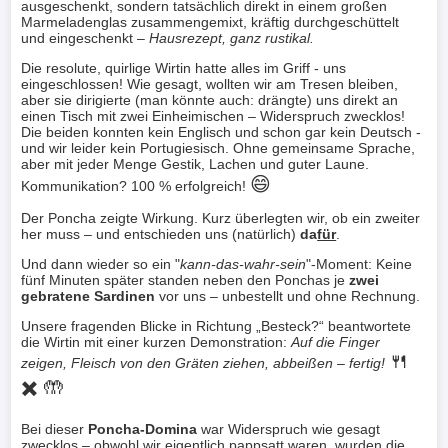
ausgeschenkt, sondern tatsächlich direkt in einem großen
Marmeladenglas zusammengemixt, kräftig durchgeschüttelt
und eingeschenkt –
Hausrezept, ganz rustikal.
Die resolute, quirlige Wirtin hatte alles im Griff - uns
eingeschlossen! Wie gesagt, wollten wir am Tresen bleiben,
aber sie dirigierte (man könnte auch: drängte) uns direkt an
einen Tisch mit zwei Einheimischen – Widerspruch zwecklos!
Die beiden konnten kein Englisch und schon gar kein Deutsch -
und wir leider kein Portugiesisch. Ohne gemeinsame Sprache,
aber mit jeder Menge Gestik, Lachen und guter Laune.
😄
Kommunikation? 100 % erfolgreich!
Der Poncha zeigte Wirkung. Kurz überlegten wir, ob ein zweiter
her muss – und entschieden uns (natürlich)
da
für
.
Und dann wieder so ein "
kann-das-wahr-sein
"-Moment: Keine
fünf Minuten später standen neben den Ponchas je
zwei
gebratene Sardinen
vor uns – unbestellt und ohne Rechnung.
Unsere fragenden Blicke in Richtung „Besteck?“ beantwortete
die Wirtin mit einer kurzen Demonstration:
Auf die Finger
🍴
zeigen, Fleisch von den Gräten ziehen, abbeißen – fertig!
✖️ 🤲
Bei dieser
Poncha-Domina
war Widerspruch wie gesagt
zwecklos – obwohl wir eigentlich pappsatt waren, wurden die